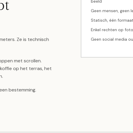
pt
beeld
Geen mensen, geen l
Statisch, één formaa
Enkel rechten op foto
eters. Ze is technisch
Geen social media o
ppen met scrollen.
koffie op het terras, het
n.
t een bestemming.