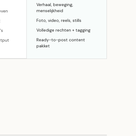
Verhaal, beweging,
menselijkheid
even
Foto, video, reels, stills
t
Volledige rechten + tagging
's
Ready-to-post content
utput
pakket