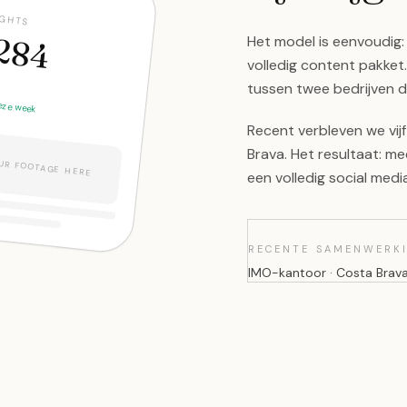
IGHTS
.284
Het model is eenvoudig: 
volledig content pakket.
tussen twee bedrijven di
eze week
Recent verbleven we vij
Brava. Het resultaat: mee
UR FOOTAGE HERE
een volledig social med
RECENTE SAMENWERK
IMO-kantoor · Costa Brava