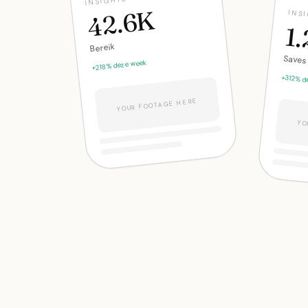
INSIGHTS
42.6K
INS
1
Bereik
Saves
+218% deze week
+312% d
YOUR FOOTAGE HERE
YO