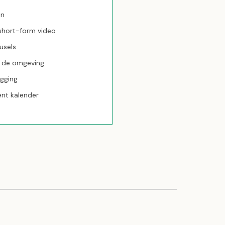
en
+ short-form video
usels
n de omgeving
agging
nt kalender