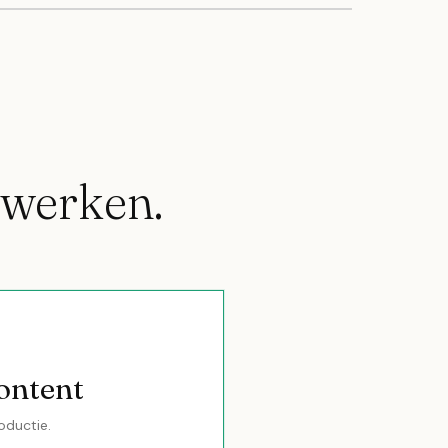
werken.
Content
roductie.