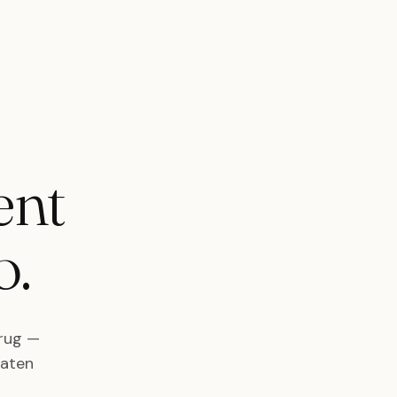
ent
o.
erug —
laten