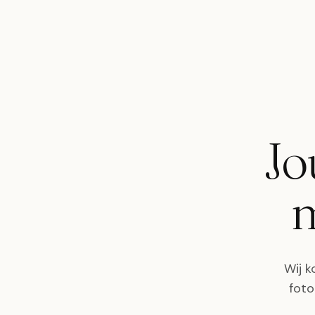
Jo
m
Wij k
foto