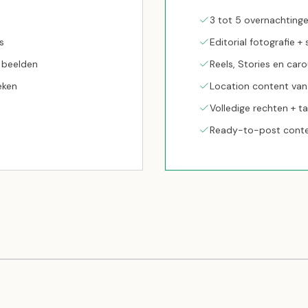
3 tot 5 overnachting
s
Editorial fotografie 
 beelden
Reels, Stories en caro
eken
Location content va
Volledige rechten + t
Ready-to-post conte